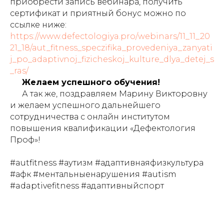
приобрести запись вебинара, получить
сертификат и приятный бонус можно по
ссылке ниже:
https://www.defectologiya.pro/webinars/11_11_20
21_18/aut_fitness_speczifika_provedeniya_zanyati
j_po_adaptivnoj_fizicheskoj_kulture_dlya_detej_s
_ras/
Желаем успешного обучения!
А так же, поздравляем Марину Викторовну
и желаем успешного дальнейшего
сотрудничества с онлайн институтом
повышения квалификации «Дефектология
Проф»!
#autfitness #аутизм #адаптивнаяфизкультура
#афк #ментальныенарушения #autism
#adaptivefitness #адаптивныйспорт