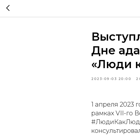
Выступ
Дне ада
«Люди к
2023-09-03 20:00
2
1 апреля 2023 
рамках VII-го
#ЛюдиКакЛюди,
консультирова