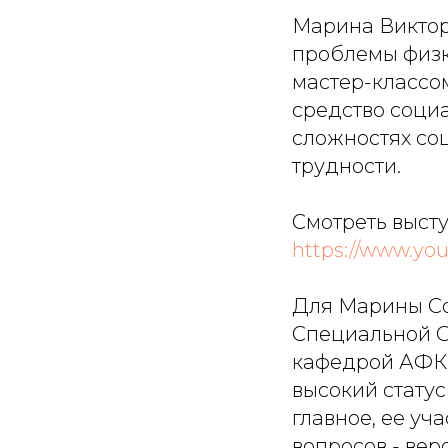
Марина Виктор
проблемы физку
мастер-классом
средство социа
сложностях со
трудности.
Смотреть высту
https://www.yo
Для Марины Со
Специальной О
кафедрой АФК 
высокий статус
главное, ее уч
вопросов - вер