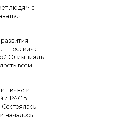
ает людям с
аваться
 развития
 в России» с
ной Олимпиады
дость всем
и лично и
й с РАС в
 Состоялась
 и началось