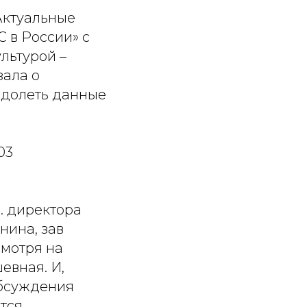
Актуальные
 в России» с
льтурой –
зала о
одолеть данные
03
. директора
нина, зав
смотря на
евная. И,
обсуждения
тся.