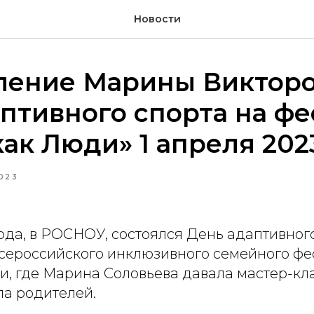
Новости
ление Марины Викторо
птивного спорта на фе
ак Люди» 1 апреля 202
023
года, в РОСНОУ, состоялся День адаптивного
 Всероссийского инклюзивного семейного фе
 где Марина Соловьева давала мастер-кла
ла родителей.