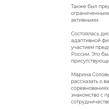
Также был пред
ограниченными
активными.
Состоялась ди
адаптивной физ
участием пред
России. Это бы
присутствующи
Марина Соловь
рассказать о в
соревнованиях
знакомство с 
сотрудничество