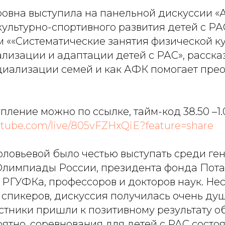
овна выступила на панельной дискуссии «
льтурно-спортивного развития детей с РАС
 ««Систематические занятия физической ку
лизации и адаптации детей с РАС», расска
циализации семей и как АФК помогает пре
пление можно по ссылке, тайм-код 38.50 –1.
utube.com/live/805vFZHxQiE?feature=share
ловьевой было честью выступать среди ген
лимпиады России, президента фонда Пота
РГУФКа, профессоров и докторов наук. Не
 спикеров, дискуссия получилась очень душ
астники пришли к позитивному результату 
оятно, соревнования для детей с РАС состоя